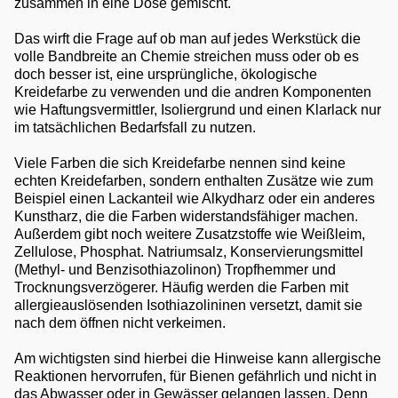
zusammen in eine Dose gemischt.
Das wirft die Frage auf ob man auf jedes Werkstück die
volle Bandbreite an Chemie streichen muss oder ob es
doch besser ist, eine ursprüngliche, ökologische
Kreidefarbe zu verwenden und die andren Komponenten
wie Haftungsvermittler, Isoliergrund und einen Klarlack nur
im tatsächlichen Bedarfsfall zu nutzen.
Viele Farben die sich Kreidefarbe nennen sind keine
echten Kreidefarben, sondern enthalten Zusätze wie zum
Beispiel einen Lackanteil wie Alkydharz oder ein anderes
Kunstharz, die die Farben widerstandsfähiger machen.
Außerdem gibt noch weitere Zusatzstoffe wie Weißleim,
Zellulose, Phosphat. Natriumsalz, Konservierungsmittel
(Methyl- und Benzisothiazolinon) Tropfhemmer und
Trocknungsverzögerer. Häufig werden die Farben mit
allergieauslösenden Isothiazolininen versetzt, damit sie
nach dem öffnen nicht verkeimen.
Am wichtigsten sind hierbei die Hinweise kann allergische
Reaktionen hervorrufen, für Bienen gefährlich und nicht in
das Abwasser oder in Gewässer gelangen lassen. Denn