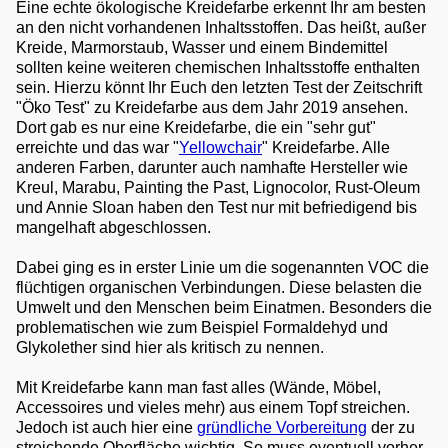
Eine echte ökologische Kreidefarbe erkennt Ihr am besten
an den nicht vorhandenen Inhaltsstoffen. Das heißt, außer
Kreide, Marmorstaub, Wasser und einem Bindemittel
sollten keine weiteren chemischen Inhaltsstoffe enthalten
sein. Hierzu könnt Ihr Euch den letzten Test der Zeitschrift
"Öko Test" zu Kreidefarbe aus dem Jahr 2019 ansehen.
Dort gab es nur eine Kreidefarbe, die ein "sehr gut"
erreichte und das war "
Yellowchair
" Kreidefarbe. Alle
anderen Farben, darunter auch namhafte Hersteller wie
Kreul, Marabu, Painting the Past, Lignocolor, Rust-Oleum
und Annie Sloan haben den Test nur mit befriedigend bis
mangelhaft abgeschlossen.
Dabei ging es in erster Linie um die sogenannten VOC die
flüchtigen organischen Verbindungen. Diese belasten die
Umwelt und den Menschen beim Einatmen. Besonders die
problematischen wie zum Beispiel Formaldehyd und
Glykolether sind hier als kritisch zu nennen.
Mit Kreidefarbe kann man fast alles (Wände, Möbel,
Accessoires und vieles mehr) aus einem Topf streichen.
Jedoch ist auch hier eine
gründliche Vorbereitung
der zu
streichende Oberfläche wichtig. So muss eventuell vorher