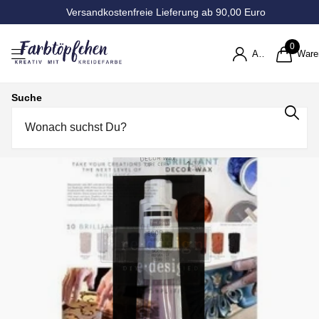
Versandkostenfreie Lieferung ab 90,00 Euro
0
Anmelden
Ware
Suche
Decorwachs Redesign