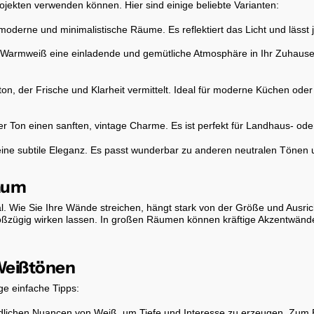
rojekten verwenden können. Hier sind einige beliebte Varianten:
r moderne und minimalistische Räume. Es reflektiert das Licht und läss
 Warmweiß eine einladende und gemütliche Atmosphäre in Ihr Zuhause
n, der Frische und Klarheit vermittelt. Ideal für moderne Küchen oder
er Ton einen sanften, vintage Charme. Es ist perfekt für Landhaus- od
eine subtile Eleganz. Es passt wunderbar zu anderen neutralen Tönen
aum
ional. Wie Sie Ihre Wände streichen, hängt stark von der Größe und A
oßzügig wirken lassen. In großen Räumen können kräftige Akzentwänd
 Weißtönen
e einfache Tipps:
edlichen Nuancen von Weiß, um Tiefe und Interesse zu erzeugen. Zum 