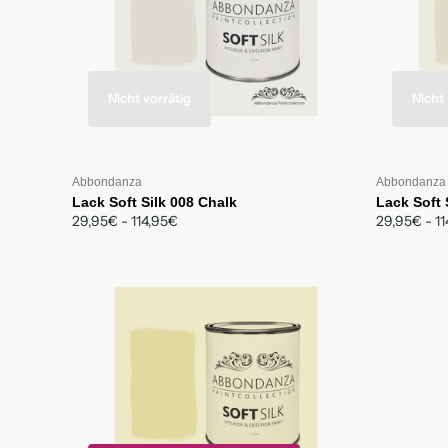
Nicht vorrätig
Nicht 
Abbondanza
Abbondanza
Lack Soft Silk 008 Chalk
Lack Soft 
29,95€
- 114,95€
29,95€
- 1