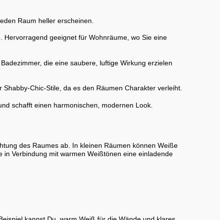
t jeden Raum heller erscheinen.
. Hervorragend geeignet für Wohnräume, wo Sie eine
 Badezimmer, die eine saubere, luftige Wirkung erzielen
er Shabby-Chic-Stile, da es den Räumen Charakter verleiht.
 und schafft einen harmonischen, modernen Look.
usrichtung des Raumes ab. In kleinen Räumen können Weiße
e in Verbindung mit warmen Weißtönen eine einladende
Beispiel kannst Du warm Weiß für die Wände und klares