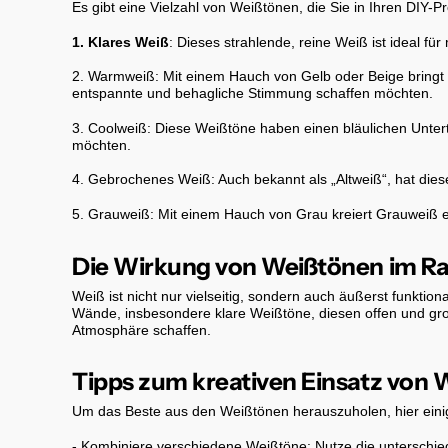
Es gibt eine Vielzahl von Weißtönen, die Sie in Ihren DIY-P
1. Klares Weiß
: Dieses strahlende, reine Weiß ist ideal fü
2. Warmweiß: Mit einem Hauch von Gelb oder Beige bringt
entspannte und behagliche Stimmung schaffen möchten.
3. Coolweiß: Diese Weißtöne haben einen bläulichen Unterto
möchten.
4. Gebrochenes Weiß: Auch bekannt als „Altweiß“, hat dies
5. Grauweiß: Mit einem Hauch von Grau kreiert Grauweiß 
Die Wirkung von Weißtönen im R
Weiß ist nicht nur vielseitig, sondern auch äußerst funkt
Wände, insbesondere klare Weißtöne, diesen offen und gr
Atmosphäre schaffen.
Tipps zum kreativen Einsatz von
Um das Beste aus den Weißtönen herauszuholen, hier einig
- Kombiniere verschiedene Weißtöne: Nutze die unterschi