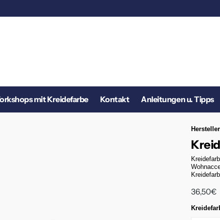
rkshops mit Kreidefarbe
Kontakt
Anleitungen u. Tipps
Hersteller
Krei
Kreidefar
Wohnacces
Kreidefarb
36,50€
Kreidefar