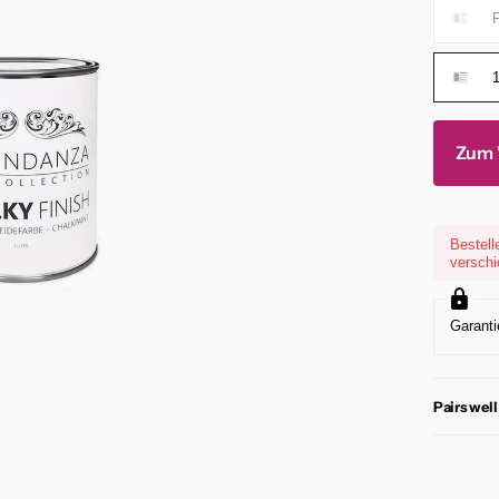
1
Zum 
Bestell
verschi
Garanti
Pairs well