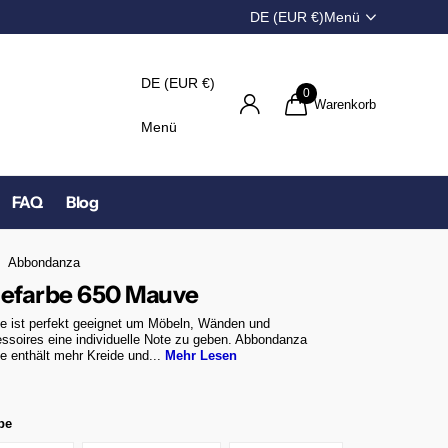
DE (EUR €)
Menü
DE (EUR €)
0
Warenkorb
Menü
FAQ
Blog
Abbondanza
defarbe 650 Mauve
be ist perfekt geeignet um Möbeln, Wänden und
soires eine individuelle Note zu geben. Abbondanza
e enthält mehr Kreide und...
Mehr Lesen
be